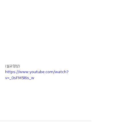
(설교영상)
https://www.youtube.com/watch?
v=_0sFM5l6s_w