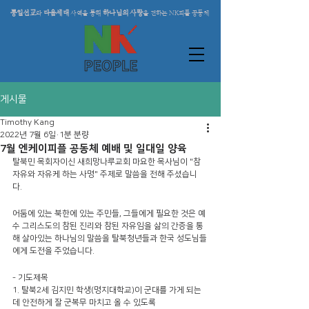
통일선교
다음세대
하나님의 사랑
와
사역을 통해
을 전하는 NK피플 공동체
게시물
Timothy Kang
2022년 7월 6일
1분 분량
7월 엔케이피플 공동체 예배 및 일대일 양육
탈북민 목회자이신 새희망나루교회 마요한 목사님이 "참 
자유와 자유케 하는 사명" 주제로 말씀을 전해 주셨습니
다.   
어둠에 있는 북한에 있는 주민들, 그들에게 필요한 것은 예
수 그리스도의 참된 진리와 참된 자유임을 삶의 간증을 통
해 살아있는 하나님의 말씀을 탈북청년들과 한국 성도님들
에게 도전을 주었습니다.
- 기도제목
1. 탈북2세 김지민 학생(명지대학교)이 군대를 가게 되는
데 안전하게 잘 군복무 마치고 올 수 있도록