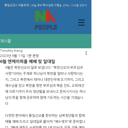
통일선교
다음세대
하나님의 사랑
와
사역을 통해
을 전하는 NK피플 공동체
게시물
Timothy Kang
2023년 6월 11일
1분 분량
6월 엔케이피플 예배 및 일대일
6월은 북한선교의 달로 보냅니다. "북한선교의 부르심과 
사명"이라는 주제로 하나님이 북한을 얼마나 사랑하시는
지, 그리고 북한에서 태어나 대한민국에 오기까지, 그리고 
예수님을 믿고 북한을 향한 부르심과 복음 전도, 교회재건
에 이르기까지 우리 청년들을 보내시고 준비시키시는 하나
님의 뜻을 함께 공유하며 함께 기도하는 시간을 가졌습니
다. 
다양한 분야에서 통일선교를 준비하는 남북청년들과 함께 
매월 예배 드리고 일대일로 흩어져 "예수제자"로 준비합니
다. 7월에 제주도 수련회를 떠나게 되는데, 모든 것을 예비