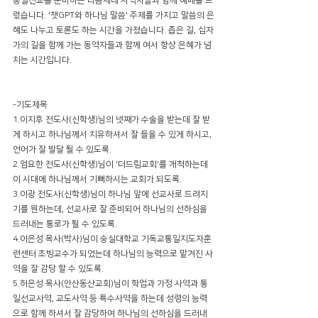
통일선교를 준비하는 다음세대 사역자들과 함께 예배를 드
렸습니다. '챗GPT와 하나님 말씀' 주제를 가지고 말씀의 은
혜도 나누고 토론도 하는 시간을 가졌습니다. 좁은 길, 십자
가의 길을 함께 가는 동역자들과 함께 여서 항상 은혜가 넘
치는 시간입니다. 
-기도제목
1.이지후 전도사(신학생)님의 넷째가 수술을 받는데 잘 받
게 하시고 하나님께서 치유하셔서 잘 들을 수 있게 하시고, 
언어가 잘 발달 될 수 있도록.
2.엄요한 전도사(신학생)님이 '더드림교회'를 개척하는데 
이 시대에 하나님께서 기뻐하시는 교회가 되도록.
3.이광 전도사(신학생)님이 하나님 앞에 선교사로 드려지
기를 원하는데, 선교사로 잘 준비되어 하나님의 선하심을 
드러내는 통로가 될 수 있도록.
4.이은성 목사(박사)님이 숭실대학교 기독교통일지도자훈
련센터 초빙교수가 되었는데 하나님의 능력으로 맡겨진 사
역을 잘 감당 할 수 있도록.
5.허은성 목사(안산동산교회)님이 학업과 가정 사역과 통
일선교사역, 교도사역 등 특수사역을 하는데 성령의 능력
으로 함께 하셔서 잘 감당하여 하나님의 선하심을 드러내