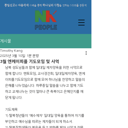
통일선교
다음세대
하나님의 사랑
와
사역을 통해
을 전하는 NK피플 공동체
게시물
Timothy Kang
2025년 3월 10일
1분 분량
3월 엔케이피플 기도모임 및 사역
남북 성도님들과 함께 일대일 제자양육을 위한 사역으로 
함께 합니다. 멘토모임, 교사경건회, 일대일제자양육, 엔케
이피플기도모임으로 함께 모여 하나님을 찬양하고 말씀의 
은혜를 나누었습니다. 하루종일 말씀을 나누고 함께 기도
하고 교제나누는 것이 얼마나 큰 축복이고 은혜인지를 깨
닫게 됩니다. 
기도제목
1) 탈북청년들이 '예수제자' 일대일 양육을 통하여 자기를 
부인하고 예수님을 따르는 제자들이 되게 하소서.
2) 탈북장학생들이 복음을 듣고 변화를 받아 신앙과 전문