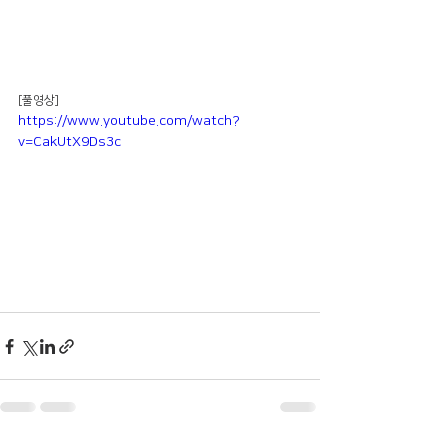
[풀영상]
https://www.youtube.com/watch?
v=CakUtX9Ds3c