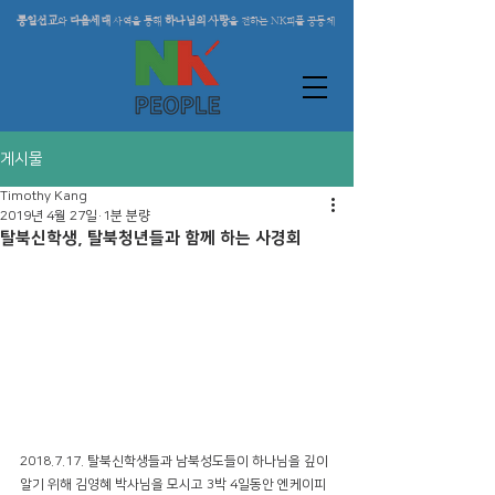
통일선교
다음세대
하나님의 사랑
와
사역을 통해
을 전하는 NK피플 공동체
게시물
Timothy Kang
2019년 4월 27일
1분 분량
탈북신학생, 탈북청년들과 함께 하는 사경회
2018.7.17. 탈북신학생들과 남북성도들이 하나님을 깊이 
알기 위해 김영혜 박사님을 모시고 3박 4일동안 엔케이피