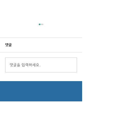
댓글
엔케이피플 송년회 예배
엔케이피플 예배 및
댓글을 입력하세요.
자양육사역