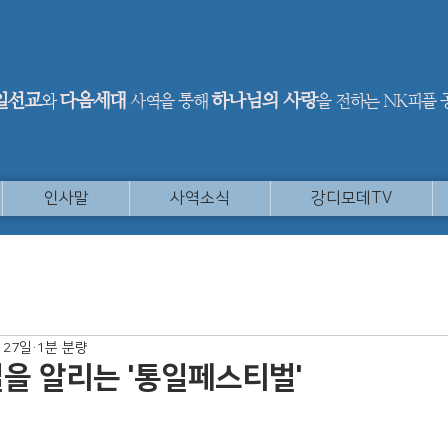
일선교
다음세대
하나님의 사랑
와
사역을 통해
을 전하는 NK피플
인사말
사역소식
강디모데TV
 27일
1분 분량
을 알리는 '통일페스티벌'