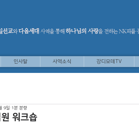
일선교
다음세대
하나님의 사랑
와
사역을 통해
을 전하는 NK피플
인사말
사역소식
강디모데TV
월 9일
1분 분량
임원 워크숍