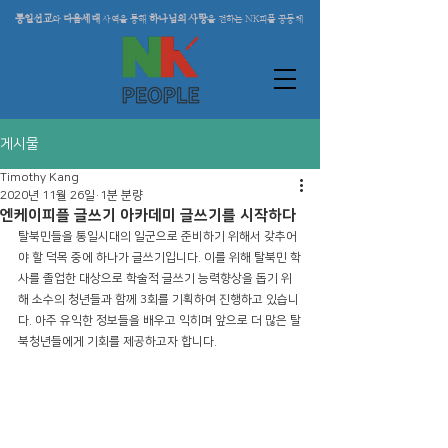
통일선교
다음세대
하나님의 사랑
와
사역을 통해
을 전하는 NK피플 공동체
게시물
Timothy Kang
2020년 11월 26일
1분 분량
엔케이피플 글쓰기 아카데미 글쓰기를 시작하다
탈북민들을 통일시대의 일군으로 준비하기 위해서 갖추어
야 할 덕목 중에 하나가 글쓰기입니다. 이를 위해 탈북민 학
사를 졸업한 대상으로 학술적 글쓰기 능력향상을 돕기 위
해 소수의 청년들과 함께 3회를 기획하여 진행하고 있습니
다. 아주 유익한 정보들을 배우고 익히며 앞으로 더 많은 탈
북청년들에게 기회를 제공하고자 합니다. 