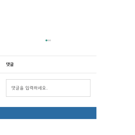
댓글
엔케이피플 송년회 예배
엔케이피플 예배 및
댓글을 입력하세요.
자양육사역