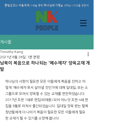
통일선교
다음세대
하나님의 사랑
와
사역을 통해
을 전하는 NK피플 공동체
게시물
Timothy Kang
2021년 8월 28일
1분 분량
남북이 복음으로 하나되는 '예수제자' 양육교재 개
발
하나님의 사랑이 필요한 모든 이들에게 복음을 전하고 어
떻게 '예수제자'로서 살아낼 것인가에 대해 일대일, 또는 소
그룹으로 모여서 양육할 수 있는 교재를 편찬하였습니다. 
2017년 초판 1쇄로 편집(비매용) 되어 어느덧 초판 4쇄 편
집을 8월로 마쳐서 출간되었습니다. 일대일 양육 받는 탈북
청년들에게 더 나아가 복음이 필요한 모든 이들에게 필요
한 교재가 될 수 있기를 소망해 봅니다.